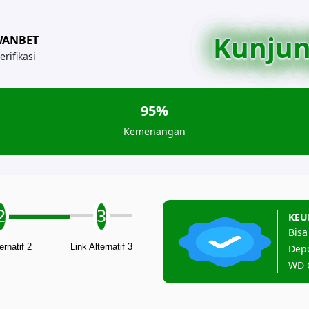
Kunjun
WANBET
erifikasi
95%
Kemenangan
KEU
Bisa
ernatif 2
Link Alternatif 3
Dep
WD 